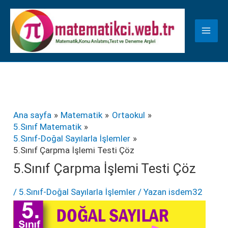
İçeriğe
K
atla
a
t
e
g
o
r
Ana sayfa
Matematik
Ortaokul
5.Sınıf Matematik
i
5.Sınıf-Doğal Sayılarla İşlemler
l
5.Sınıf Çarpma İşlemi Testi Çöz
e
5.Sınıf Çarpma İşlemi Testi Çöz
r
/
5.Sınıf-Doğal Sayılarla İşlemler
/ Yazan
isdem32