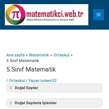
İçeriğe
K
atla
a
t
e
g
o
r
Ana sayfa
Matematik
Ortaokul
5.Sınıf Matematik
i
5.Sınıf Matematik
l
e
/
Ortaokul
/ Yazan
isdem32
r
Doğal Sayılar
Doğal Sayılar
Doğal Sayılarla İşlemler
Konu
Konu
Konu Testi