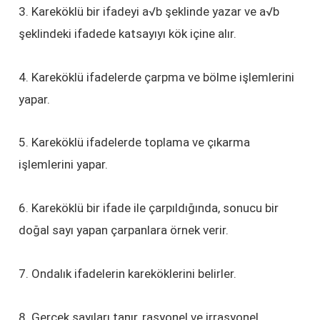
3. Kareköklü bir ifadeyi a√b şeklinde yazar ve a√b
şeklindeki ifadede katsayıyı kök içine alır.
4. Kareköklü ifadelerde çarpma ve bölme işlemlerini
yapar.
5. Kareköklü ifadelerde toplama ve çıkarma
işlemlerini yapar.
6. Kareköklü bir ifade ile çarpıldığında, sonucu bir
doğal sayı yapan çarpanlara örnek verir.
7. Ondalık ifadelerin kareköklerini belirler.
8. Gerçek sayıları tanır, rasyonel ve irrasyonel