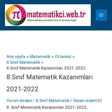
İçeriğe
K
atla
a
t
e
g
o
r
Ana sayfa
Matematik
Ortaokul
8.Sınıf Matematik
i
8.Sınıf Matematik Kazanımları 2021-2022
l
8.Sınıf Matematik Kazanımları
e
2021-2022
r
Yorum bırakın
/
8.Sınıf Matematik
/ Yazan
isdem32
8. Sınıf Matematik Kazanımları 2021-2022,