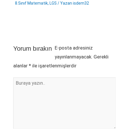
8.Sınıf Matematik
,
LGS
/ Yazan
isdem32
İsim*
E-
Web
Posta*
sitesi
Yorum bırakın
E-posta adresiniz
yayınlanmayacak.
Gerekli
alanlar
*
ile işaretlenmişlerdir