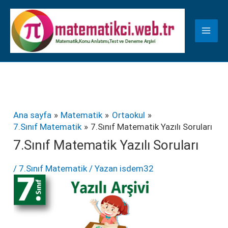
İçeriğe
K
atla
a
t
e
g
o
r
Ana sayfa
Matematik
Ortaokul
7.Sınıf Matematik
7.Sınıf Matematik Yazılı Soruları
i
7.Sınıf Matematik Yazılı Soruları
l
e
/
7.Sınıf Matematik
/ Yazan
isdem32
r