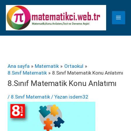
İçeriğe
K
atla
a
t
e
g
o
r
Ana sayfa
Matematik
Ortaokul
8.Sınıf Matematik
8.Sınıf Matematik Konu Anlatımı
i
8.Sınıf Matematik Konu Anlatımı
l
e
/
8.Sınıf Matematik
/ Yazan
isdem32
r