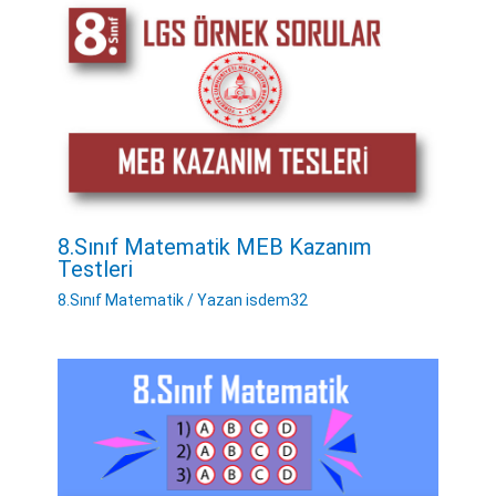
8.Sınıf Matematik MEB Kazanım
Testleri
8.Sınıf Matematik
/ Yazan
isdem32