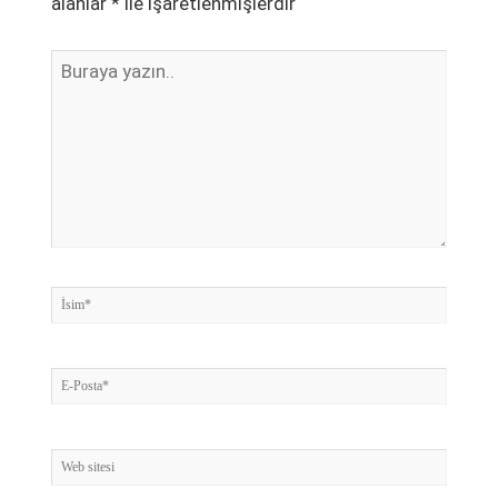
alanlar
*
ile işaretlenmişlerdir