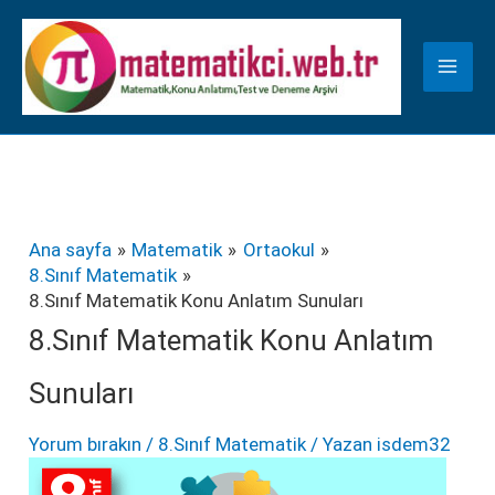
İçeriğe
K
atla
a
t
e
g
o
r
Ana sayfa
Matematik
Ortaokul
8.Sınıf Matematik
i
8.Sınıf Matematik Konu Anlatım Sunuları
l
8.Sınıf Matematik Konu Anlatım
e
Sunuları
r
Yorum bırakın
/
8.Sınıf Matematik
/ Yazan
isdem32