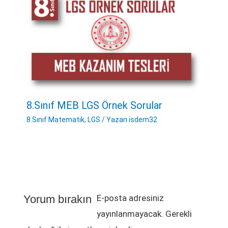
8.Sınıf MEB LGS Örnek Sorular
8.Sınıf Matematik
,
LGS
/ Yazan
isdem32
İsim*
E-
Web
Posta*
sitesi
Yorum bırakın
E-posta adresiniz
yayınlanmayacak.
Gerekli