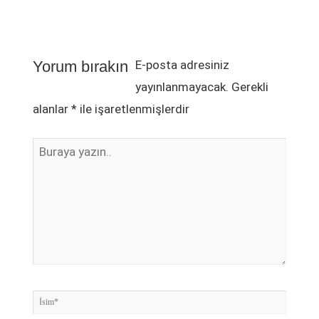
İsim*
E-
Web
Posta*
sitesi
Yorum bırakın
E-posta adresiniz
yayınlanmayacak.
Gerekli
alanlar
*
ile işaretlenmişlerdir