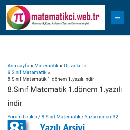
İçeriğe
K
atla
a
t
e
g
o
r
Ana sayfa
Matematik
Ortaokul
8.Sınıf Matematik
i
8.Sınıf Matematik 1.dönem 1.yazılı indir
l
8.Sınıf Matematik 1.dönem 1.yazılı
e
indir
r
Yorum bırakın
/
8.Sınıf Matematik
/ Yazan
isdem32