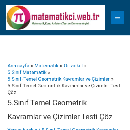
İçeriğe
K
atla
a
t
e
g
o
r
Ana sayfa
Matematik
Ortaokul
5.Sınıf Matematik
i
5.Sınıf-Temel Geometrik Kavramlar ve Çizimler
l
5.Sınıf Temel Geometrik Kavramlar ve Çizimler Testi
Çöz
e
5.Sınıf Temel Geometrik
r
Kavramlar ve Çizimler Testi Çöz