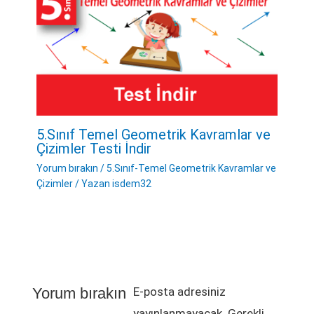
5.Sınıf Temel Geometrik Kavramlar ve
Çizimler Testi İndir
Yorum bırakın
/
5.Sınıf-Temel Geometrik Kavramlar ve
Çizimler
/ Yazan
isdem32
İsim*
E-
Web
Posta*
sitesi
Yorum bırakın
E-posta adresiniz
yayınlanmayacak.
Gerekli