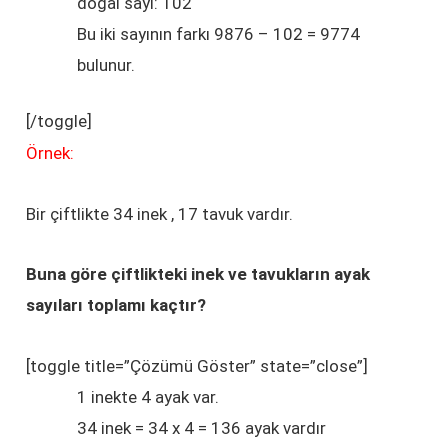
doğal sayı: 102
Bu iki sayının farkı 9876 – 102 = 9774
bulunur.
[/toggle]
Örnek:
Bir çiftlikte 34 inek , 17 tavuk vardır.
Buna göre çiftlikteki inek ve tavukların ayak
sayıları toplamı kaçtır?
[toggle title=”Çözümü Göster” state=”close”]
1 inekte 4 ayak var.
34 inek = 34 x 4 = 136 ayak vardır