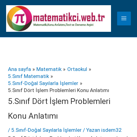
İçeriğe
K
atla
a
t
e
g
o
r
Ana sayfa
Matematik
Ortaokul
5.Sınıf Matematik
i
5.Sınıf-Doğal Sayılarla İşlemler
l
5.Sınıf Dört İşlem Problemleri Konu Anlatımı
e
5.Sınıf Dört İşlem Problemleri
r
Konu Anlatımı
/
5.Sınıf-Doğal Sayılarla İşlemler
/ Yazan
isdem32