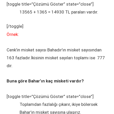
[toggle title=”Çözümü Göster” state=”close”]
13565 + 1365 = 14930 TL paraları vardır.
[/toggle]
Örnek:
Cenk’in misket sayısı Bahadır’ın misket sayısından
163 fazladır.İkisinin misket sayıları toplamı ise 777
dir.
Buna göre Bahar’ın kaç misketi vardır?
[toggle title=”Çözümü Göster” state=”close”]
Toplamdan fazlalığı çıkarır, ikiye bölersek
Bahar’ın misket sayısına ulaşırız.