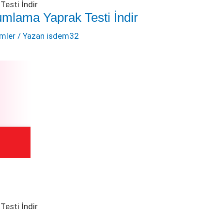
Testi İndir
umlama Yaprak Testi İndir
emler
/ Yazan
isdem32
Testi İndir