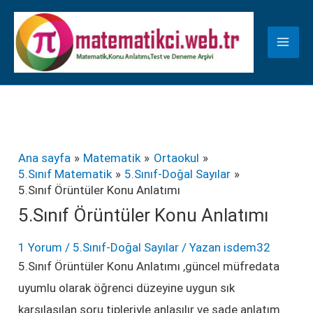
İçeriğe
K
atla
a
t
e
g
o
r
Ana sayfa
Matematik
Ortaokul
5.Sınıf Matematik
5.Sınıf-Doğal Sayılar
i
5.Sınıf Örüntüler Konu Anlatımı
l
5.Sınıf Örüntüler Konu Anlatımı
e
1 Yorum
/
5.Sınıf-Doğal Sayılar
/ Yazan
isdem32
r
5.Sınıf Örüntüler Konu Anlatımı ,güncel müfredata
uyumlu olarak öğrenci düzeyine uygun sık
karşılaşılan soru tipleriyle anlaşılır ve sade anlatım