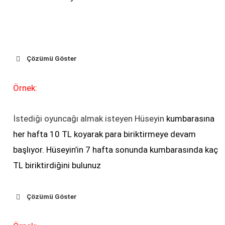
Çözümü Göster
1.Terim
2.Terim
3.Terim
4.Terim
5.Terim
Örnek:
19
19+4=
23
23+4=
27
27+4=
31
31+4=
35
İstediği oyuncağı almak isteyen Hüseyin
kumbarasına
her hafta 10 TL koyarak para biriktirmeye devam
başlıyor. Hüseyin’in 7 hafta sonunda kumbarasında kaç
TL biriktirdiğini bulunuz
Çözümü Göster