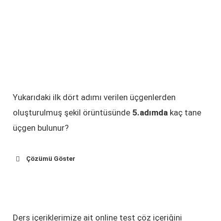
Yukarıdaki ilk dört adımı verilen üçgenlerden
oluşturulmuş şekil örüntüsünde
5.adımda
kaç tane
üçgen bulunur?
Çözümü Göster
1.Adım
2.Adım
3.Adım
4.Adım
5.Adım
3+1=4
4+1=5
5+1=6
6+1=7
3 üçgen
üçgen
üçgen
üçgen
üçgen
Ders içeriklerimize ait online test çöz içeriğini