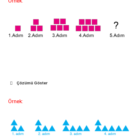
Örnek:
1.Hafta
2.Hafta
3.Hafta
4.Hafta
5.Hafta
6.Hafta
7.Haft
10
20
30
40
50
60
70
Çözümü Göster
1.Adım
2.Adım
3.Adım
4.Adım
5.Adım
Örnek:
1+2=3
3+2=5
5+2=7
7+2=9
1 kare
kare
kare
kare
kare