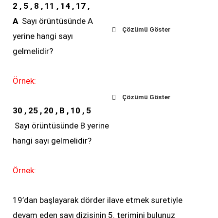
2 , 5 , 8 , 11 , 14 , 17 ,
A
Sayı örüntüsünde A
Çözümü Göster
yerine hangi sayı
Buradaki sayılar
gelmelidir?
arasında hep 3 artış
var.
Örnek:
Çözümü Göster
O halde A yerine
30 , 25 , 20 , B , 10 , 5
Buradaki sayılar
17+3=20
yazılmalıdır.
Sayı örüntüsünde B yerine
arasında hep 5 azalış
hangi sayı gelmelidir?
var.O halde A yerine
20-5=15
yazılmalıdır.
Örnek:
19’dan başlayarak dörder ilave etmek suretiyle
devam eden sayı dizisinin 5. terimini bulunuz