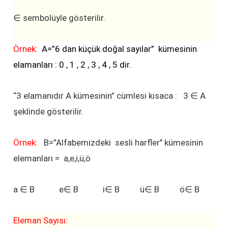
∈
sembolüyle gösterilir.
Örnek:
A=”6 dan küçük doğal sayılar” kümesinin
elamanları : 0 , 1 , 2 , 3 , 4 , 5 dir.
“3 elamanıdır A kümesinin” cümlesi kısaca : 3
∈ A
şeklinde gösterilir.
Örnek:
B=”Alfabemizdeki sesli harﬂer’’ kümesinin
elemanları = a,e,i,ü,ö
a
∈ B e∈ B i∈ B ü∈ B ö∈ B
Eleman Sayısı: