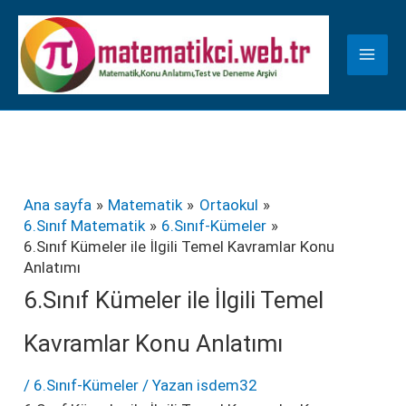
İçeriğe
K
atla
a
t
e
g
o
r
Ana sayfa
Matematik
Ortaokul
6.Sınıf Matematik
6.Sınıf-Kümeler
i
6.Sınıf Kümeler ile İlgili Temel Kavramlar Konu
l
Anlatımı
e
6.Sınıf Kümeler ile İlgili Temel
r
Kavramlar Konu Anlatımı
/
6.Sınıf-Kümeler
/ Yazan
isdem32