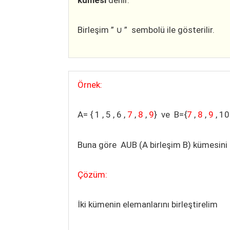
Birleşim ” ∪ ” sembolü ile gösterilir.
Örnek:
A= { 1 , 5 , 6 ,
7
,
8
,
9
} ve B={
7
,
8
,
9
, 10
Buna göre AUB (A birleşim B) kümesini 
Çözüm:
İki kümenin elemanlarını birleştirelim