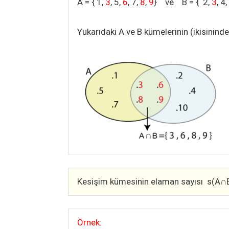
A = { 1,
3
, 5,
6
, 7,
8
,
9
} ve B = { 2,
3
, 4
Yukarıdaki A ve B kümelerinin (ikisinind
Kesişim kümesinin elaman sayısı s(A
∩
Örnek: