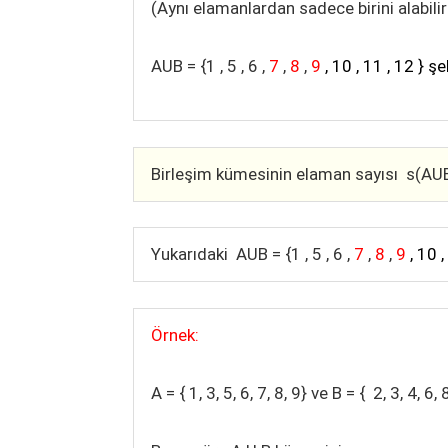
(Aynı elamanlardan sadece birini alabili
AUB = {1 , 5 , 6 ,
7
,
8
,
9
, 10 , 11 , 12 } ş
Birleşim kümesinin elaman sayısı s(AUB
Yukarıdaki AUB = {1 , 5 , 6 ,
7
,
8
,
9
, 10 
Örnek:
A = { 1, 3, 5, 6, 7, 8, 9} ve B = { 2, 3, 4, 6