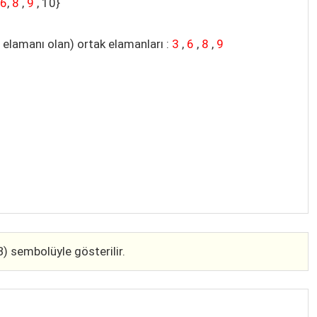
,
6
,
8
,
9
, 10}
e elamanı olan) ortak elamanları :
3
,
6
,
8
,
9
B) sembolüyle gösterilir.