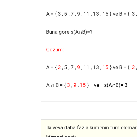
A = { 3 , 5 , 7 , 9 , 11 , 13 , 15 } ve B = { 3
Buna göre s(A∩B)=?
Çözüm:
A = {
3
, 5 , 7 ,
9
, 11 , 13 ,
15
} ve B = {
3
,
A
∩
B = {
3
,
9
,
15
} ve s(A∩B)= 3
İki veya daha fazla kümenin tüm elemanl
kümesi
denir.