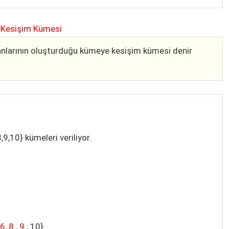
Kesişim Kümesi
anlarının oluşturduğu kümeye kesişim kümesi denir
, 8,9,10} kümeleri veriliyor.
,
6
,
8
,
9
, 10}