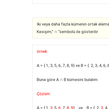
İki veya daha fazla kümenin ortak elem
Kesişim,”
∩
“sembolü ile gösterilir
örnek:
A = { 1, 3, 5, 6, 7, 8, 9} ve B = { 2, 3, 4, 6
Buna göre A
∩
B kümesini bulalım.
Çözüm:
A = { 1,
3
, 5,
6
, 7,
8
,
9
} ve B = { 2,
3
, 4