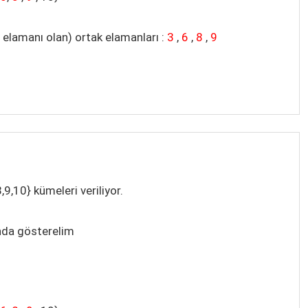
e elamanı olan) ortak elamanları :
3
,
6
,
8
,
9
, 8,9,10} kümeleri veriliyor.
nda gösterelim