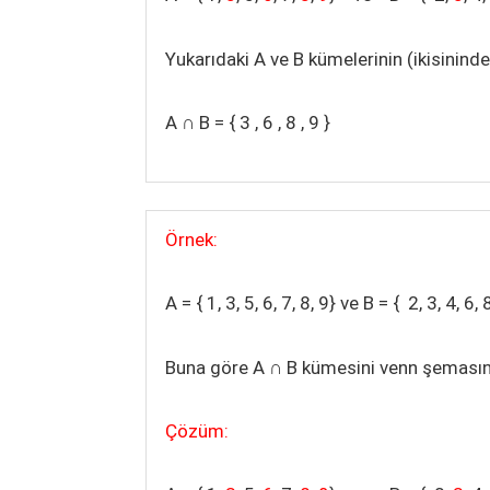
Yukarıdaki A ve B kümelerinin (ikisinind
A
∩
B = { 3 , 6 , 8 , 9 }
Örnek:
A = { 1, 3, 5, 6, 7, 8, 9} ve B = { 2, 3, 4, 6
Buna göre A
∩
B kümesini venn şeması
Çözüm: