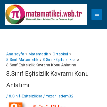
İçeriğe
K
atla
a
t
e
g
o
r
Ana sayfa
Matematik
Ortaokul
8.Sınıf Matematik
8.Sınıf-Eşitsizlikler
i
8.Sınıf Eşitsizlik Kavramı Konu Anlatımı
l
8.Sınıf Eşitsizlik Kavramı Konu
e
Anlatımı
r
/
8.Sınıf-Eşitsizlikler
/ Yazan
isdem32