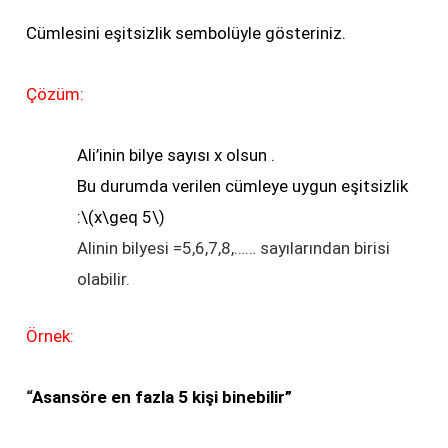
Cümlesini eşitsizlik sembolüyle gösteriniz.
Çözüm:
Ali’inin bilye sayısı x olsun .
Bu durumda verilen cümleye uygun eşitsizlik
:\(x\geq 5\)
Alinin bilyesi =5,6,7,8,…… sayılarından birisi
olabilir.
Örnek:
“
Asansöre en fazla 5 kişi binebilir”