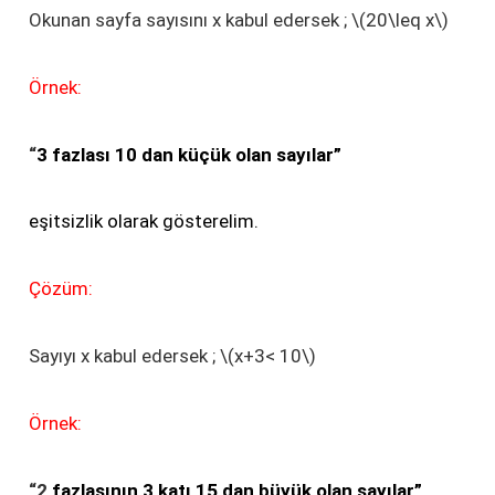
Okunan sayfa sayısını x kabul edersek ; \(20\leq x\)
Örnek:
“
3 fazlası 10 dan küçük olan sayılar”
eşitsizlik olarak gösterelim.
Çözüm:
Sayıyı x kabul edersek ; \(x+3< 10\)
Örnek:
“2
fazlasının 3 katı 15 dan büyük olan sayılar”