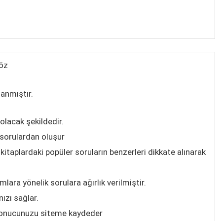
Çöz
lanmıştır.
 olacak şekildedir.
 sorulardan oluşur
itaplardaki popüler soruların benzerleri dikkate alınarak
ara yönelik sorulara ağırlık verilmiştir.
ızı sağlar.
 sonucunuzu siteme kaydeder