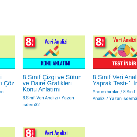
i
8.Sınıf Veri Anali
8.Sınıf Çizgi ve Sütun
ti Çöz
Yaprak Testi-1 İ
ve Daire Grafikleri
Konu Anlatımı
an
Yorum bırakın
/
8.Sınıf
8.Sınıf-Veri Analizi
/ Yazan
Analizi
/ Yazan
isdem
isdem32