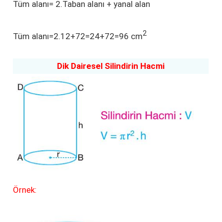
Tüm alanı= 2.Taban alanı + yanal alan
2
Tüm alanı=2.12+72=24+72=96 cm
Dik Dairesel Silindirin Hacmi
Örnek: