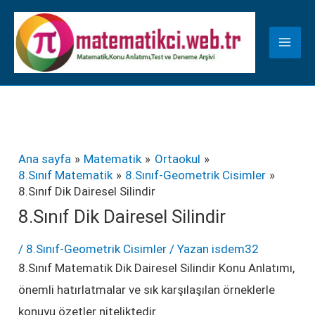
İçeriğe
K
atla
a
t
e
g
o
r
Ana sayfa
Matematik
Ortaokul
8.Sınıf Matematik
8.Sınıf-Geometrik Cisimler
i
8.Sınıf Dik Dairesel Silindir
l
8.Sınıf Dik Dairesel Silindir
e
/
8.Sınıf-Geometrik Cisimler
/ Yazan
isdem32
r
8.Sınıf Matematik Dik Dairesel Silindir Konu Anlatımı,
önemli hatırlatmalar ve sık karşılaşılan örneklerle
konuyu özetler niteliktedir.