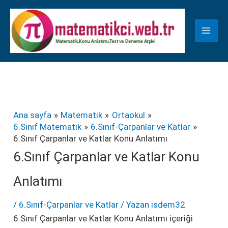
İçeriğe
K
atla
a
t
e
g
o
r
Ana sayfa
Matematik
Ortaokul
6.Sınıf Matematik
6.Sınıf-Çarpanlar ve Katlar
i
6.Sınıf Çarpanlar ve Katlar Konu Anlatımı
l
6.Sınıf Çarpanlar ve Katlar Konu
e
Anlatımı
r
/
6.Sınıf-Çarpanlar ve Katlar
/ Yazan
isdem32
6.Sınıf Çarpanlar ve Katlar Konu Anlatımı içeriği