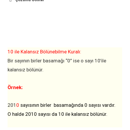
0
2
4
6
8
10 ile Kalansız Bölünebilme Kuralı:
Bir sayının birler basamağı “0” ise o sayı 10’ile
kalansız bölünür.
Örnek:
0
201
0
sayısının birler basamağında 0 sayısı vardır.
2
O halde 2010 sayısı da 10 ile kalansız bölünür.
4
olur (3 ile bölünür.)
6