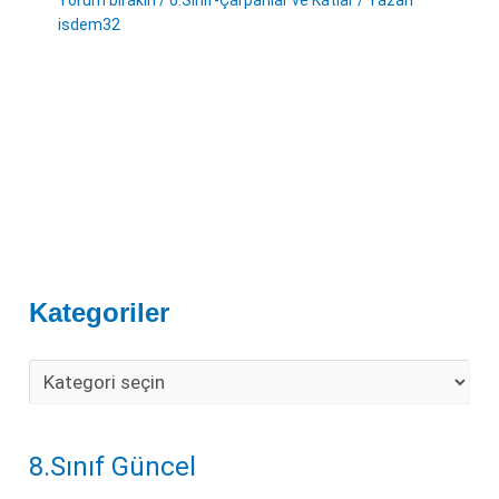
Yorum bırakın
/
6.Sınıf-Çarpanlar ve Katlar
/ Yazan
isdem32
Kategoriler
8.Sınıf Güncel