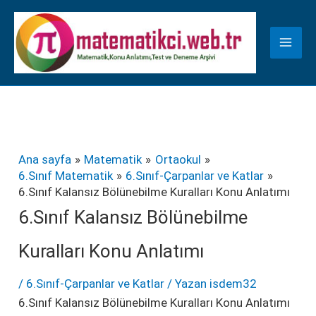
İçeriğe
K
atla
a
t
e
g
o
r
Ana sayfa
Matematik
Ortaokul
6.Sınıf Matematik
6.Sınıf-Çarpanlar ve Katlar
i
6.Sınıf Kalansız Bölünebilme Kuralları Konu Anlatımı
l
6.Sınıf Kalansız Bölünebilme
e
Kuralları Konu Anlatımı
r
/
6.Sınıf-Çarpanlar ve Katlar
/ Yazan
isdem32
6.Sınıf Kalansız Bölünebilme Kuralları Konu Anlatımı