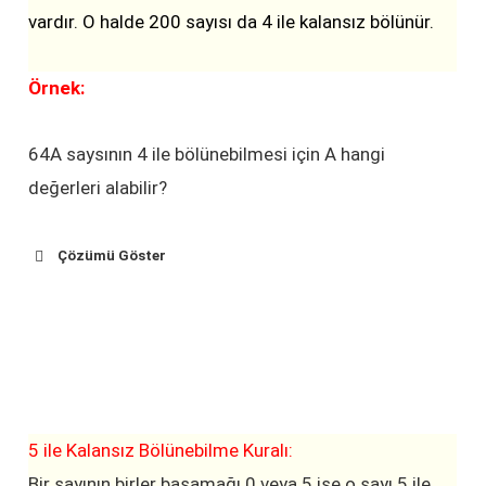
vardır. O halde 200 sayısı da 4 ile kalansız bölünür.
Örnek:
64A saysının 4 ile bölünebilmesi için A hangi
değerleri alabilir?
Çözümü Göster
4A
son
iki
4A
5 ile Kalansız Bölünebilme Kuralı:
4
0
Bir sayının birler basamağı 0 veya 5 ise o sayı 5 ile