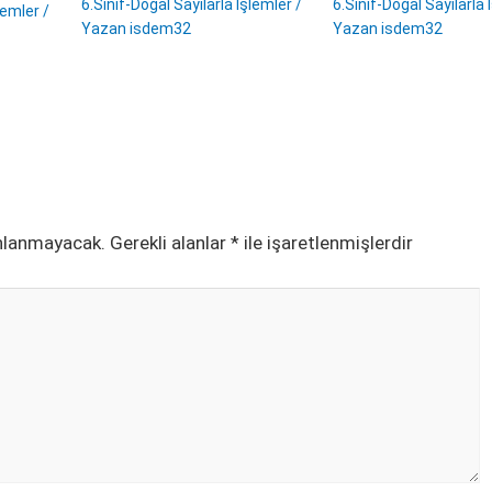
6.Sınıf-Doğal Sayılarla İşlemler
/
6.Sınıf-Doğal Sayılarla 
lemler
/
Yazan
isdem32
Yazan
isdem32
ınlanmayacak.
Gerekli alanlar
*
ile işaretlenmişlerdir