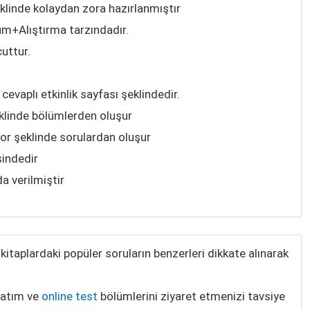
linde kolaydan zora hazırlanmıştır
üm+Alıştırma tarzındadır.
uttur.
cevaplı etkinlik sayfası şeklindedir.
klinde bölümlerden oluşur
zor şeklinde sorulardan oluşur
sindedir
a verilmiştir
itaplardaki popüler soruların benzerleri dikkate alınarak
latım ve
online test
bölümlerini ziyaret etmenizi tavsiye