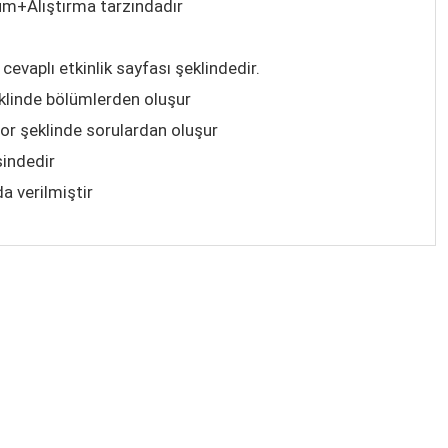
üm+Alıştırma tarzındadır
cevaplı etkinlik sayfası şeklindedir.
klinde bölümlerden oluşur
zor şeklinde sorulardan oluşur
sindedir
a verilmiştir