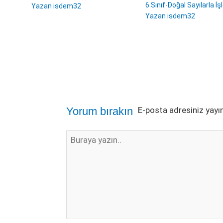
6.Sınıf-Doğal Sayılarla İş
Yazan
isdem32
Yazan
isdem32
İsim*
E-
Web
Posta*
sitesi
Yorum bırakın
E-posta adresiniz yay