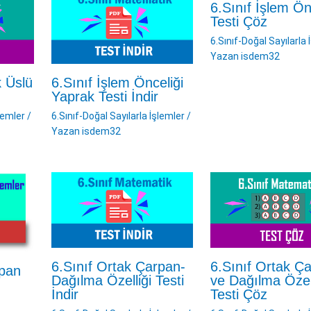
6.Sınıf İşlem Ön
Testi Çöz
6.Sınıf-Doğal Sayılarla 
Yazan
isdem32
k Üslü
6.Sınıf İşlem Önceliği
Yaprak Testi İndir
lemler
/
6.Sınıf-Doğal Sayılarla İşlemler
/
Yazan
isdem32
6.Sınıf Ortak Çarpan-
6.Sınıf Ortak Ç
rpan
Dağılma Özelliği Testi
ve Dağılma Özell
İndir
Testi Çöz