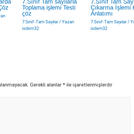
larda
7.Sınıf Tam sayılarla
7.Sınıf Tam Sayı
 Çöz
Toplama işlemi Testi
Çıkarma İşlemi
çöz
Anlatımı
zan
7.Sınıf-Tam Sayılar
/ Yazan
7.Sınıf-Tam Sayılar
/ Y
isdem32
isdem32
ınlanmayacak.
Gerekli alanlar
*
ile işaretlenmişlerdir