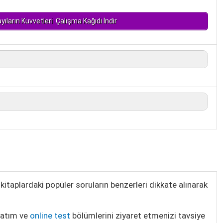
yıların Kuvvetleri Çalışma Kağıdı İndir
itaplardaki popüler soruların benzerleri dikkate alınarak
latım ve
online test
bölümlerini ziyaret etmenizi tavsiye