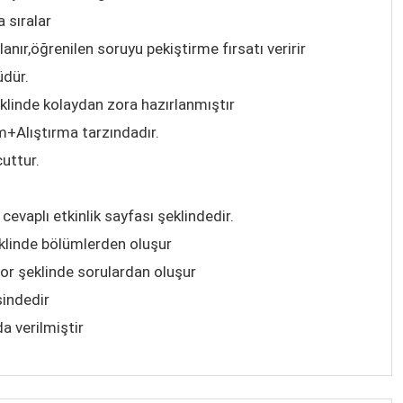
 sıralar
lanır,öğrenilen soruyu pekiştirme fırsatı veririr
üdür.
linde kolaydan zora hazırlanmıştır
m+Alıştırma tarzındadır.
uttur.
cevaplı etkinlik sayfası şeklindedir.
klinde bölümlerden oluşur
zor şeklinde sorulardan oluşur
sindedir
a verilmiştir