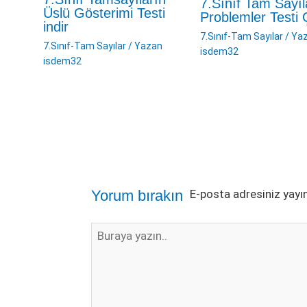
7.Sınıf Tam Sayı
Üslü Gösterimi Testi
Problemler Testi
indir
7.Sınıf-Tam Sayılar
/ Ya
7.Sınıf-Tam Sayılar
/ Yazan
isdem32
isdem32
İsim*
E-
Web
Posta*
sitesi
Yorum bırakın
E-posta adresiniz yay