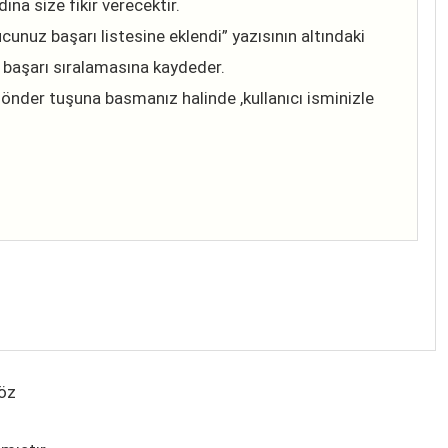
ına size fikir verecektir.
unuz başarı listesine eklendi” yazısının altındaki
 başarı sıralamasına kaydeder.
önder tuşuna basmanız halinde ,kullanıcı isminizle
Çöz