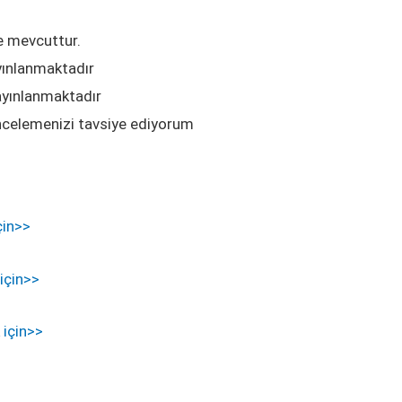
e mevcuttur.
yınlanmaktadır
ayınlanmaktadır
 incelemenizi tavsiye ediyorum
çin>>
için>>
 için>>