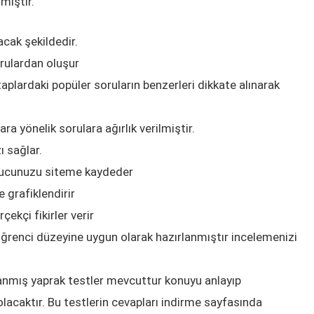
mıştır.
acak şekildedir.
orulardan oluşur
aplardaki popüler soruların benzerleri dikkate alınarak
a yönelik sorulara ağırlık verilmiştir.
ı sağlar.
nucunuzu siteme kaydeder
grafiklendirir
ekçi fikirler verir
öğrenci düzeyine uygun olarak hazırlanmıştır incelemenizi
anmış yaprak testler mevcuttur konuyu anlayıp
olacaktır. Bu testlerin cevapları indirme sayfasında