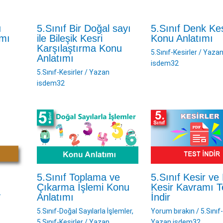
ı
5.Sınıf Bir Doğal sayı
5.Sınıf Denk Kes
ımı
ile Bileşik Kesri
Konu Anlatımı
Karşılaştırma Konu
5.Sınıf-Kesirler
/ Yaza
Anlatımı
isdem32
5.Sınıf-Kesirler
/ Yazan
isdem32
5.Sınıf Toplama ve
5.Sınıf Kesir ve
Çıkarma İşlemi Konu
Kesir Kavramı T
a
Anlatımı
İndir
5.Sınıf-Doğal Sayılarla İşlemler
,
Yorum bırakın
/
5.Sınıf
5.Sınıf-Kesirler
/ Yazan
Yazan
isdem32