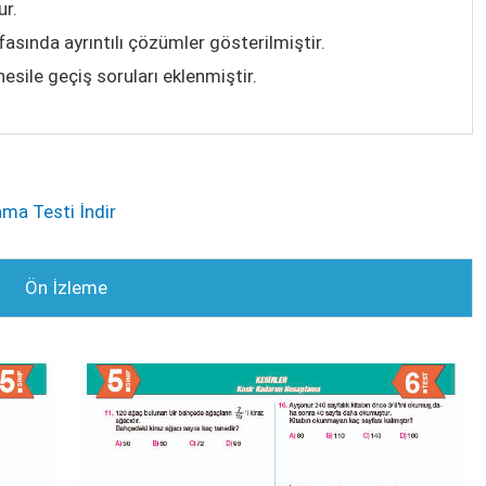
ur.
asında ayrıntılı çözümler gösterilmiştir.
sile geçiş soruları eklenmiştir.
ama Testi İndir
Ön İzleme