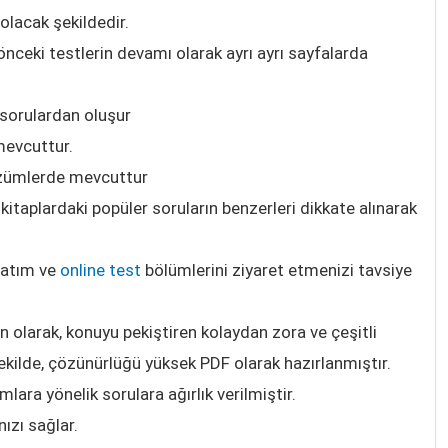
 olacak şekildedir.
önceki testlerin devamı olarak ayrı ayrı sayfalarda
 sorulardan oluşur
mevcuttur.
özümlerde mevcuttur
itaplardaki popüler soruların benzerleri dikkate alınarak
latım ve
online test
bölümlerini ziyaret etmenizi tavsiye
olarak, konuyu pekiştiren kolaydan zora ve çeşitli
şekilde, çözünürlüğü yüksek PDF olarak hazırlanmıştır.
ara yönelik sorulara ağırlık verilmiştir.
ızı sağlar.